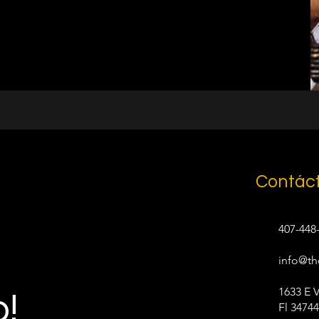
Contác
407-448
info@th
1633 E 
o!
Fl 34744